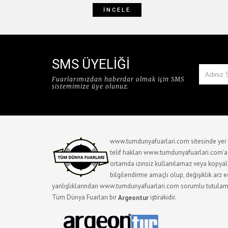
İNCELE
SMS ÜYELİĞİ
Fuarlarımızdan haberdar olmak için SMS
sistemimize üye olunuz.
www.tumdunyafuarlari.com sitesinde yer a
telif hakları www.tumdunyafuarlari.com'a ai
ortamda izinsiz kullanılamaz veya kopyala
bilgilendirme amaçlı olup, değişiklik arz ede
yanlışlıklarından www.tumdunyafuarlari.com sorumlu tutulam
Tüm Dünya Fuarları bir
iştirakidir.
Argeontur