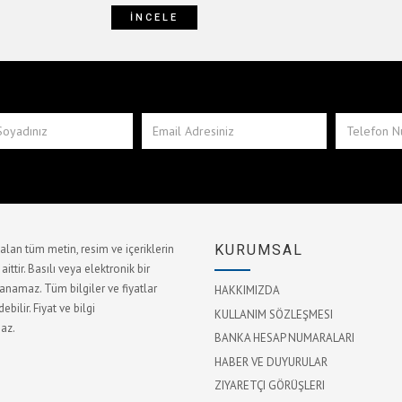
İNCELE
lan tüm metin, resim ve içeriklerin
KURUMSAL
ttir. Basılı veya elektronik bir
namaz. Tüm bilgiler ve fiyatlar
HAKKIMIZDA
bilir. Fiyat ve bilgi
KULLANIM SÖZLEŞMESI
az.
BANKA HESAP NUMARALARI
HABER VE DUYURULAR
ZIYARETÇI GÖRÜŞLERI