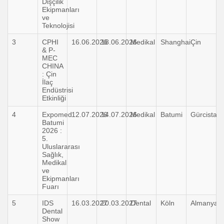
Dişçilik
Ekipmanları
ve
Teknolojisi
3
CPHI
16.06.2026
18.06.2026
Medikal
Shanghai
Çin
& P-
MEC
CHINA
: Çin
İlaç
Endüstrisi
Etkinliği
4
Expomed
12.07.2026
14.07.2026
Medikal
Batumi
Gürcistan
Batumi
2026 :
5.
Uluslararası
Sağlık,
Medikal
ve
Ekipmanları
Fuarı
5
IDS
16.03.2027
20.03.2027
Dental
Köln
Almanya
Dental
Show