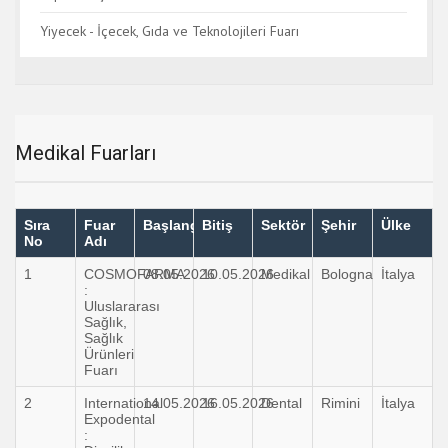
Yiyecek - İçecek, Gıda ve Teknolojileri Fuarı
Medikal Fuarları
Sıra
Fuar
Başlangıç
Bitiş
Sektör
Şehir
Ülke
No
Adı
1
COSMOFARMA
08.05.2026
10.05.2026
Medikal
Bologna
İtalya
:
Uluslararası
Sağlık,
Sağlık
Ürünleri
Fuarı
2
International
14.05.2026
16.05.2026
Dental
Rimini
İtalya
Expodental
: